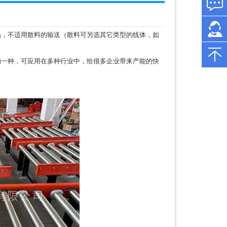
83951879
在
0510-
线
83951613
，不适用散料的输送（散料可另选其它类型的线体，如
客
服：
一种，可应用在多种行业中，给很多企业带来产能的快
13961703111